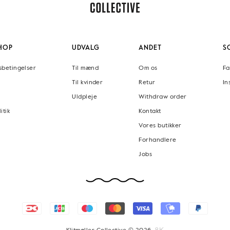
HOP
UDVALG
ANDET
S
sbetingelser
Til mænd
Om os
Fa
Til kvinder
Retur
In
Uldpleje
Withdraw order
itik
Kontakt
Vores butikker
Forhandlere
Jobs