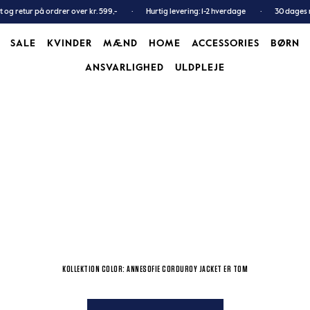
t og retur på ordrer over kr. 599,-
Hurtig levering: 1-2 hverdage
30 dages 
SALE
KVINDER
MÆND
HOME
ACCESSORIES
BØRN
ANSVARLIGHED
ULDPLEJE
SALE
KVINDER
MÆND
ULDPLEJE
ACCESSORIES
BØRN
KOLLEKTION COLOR: ANNESOFIE CORDUROY JACKET ER TOM