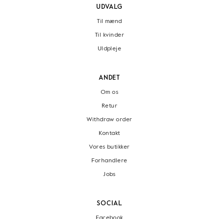
UDVALG
Til mænd
Til kvinder
Uldpleje
ANDET
Om os
Retur
Withdraw order
Kontakt
Vores butikker
Forhandlere
Jobs
SOCIAL
Facebook