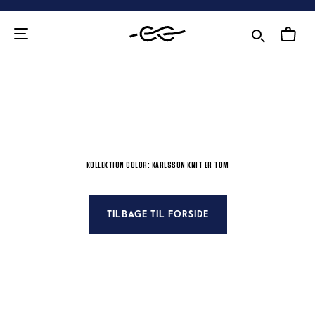
Gå
til
indhold
KOLLEKTION COLOR: KARLSSON KNIT ER TOM
TILBAGE TIL FORSIDE